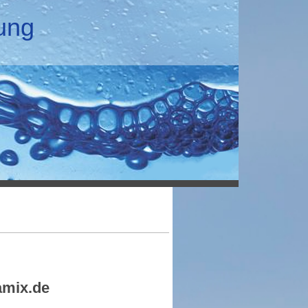
lung
mix.de