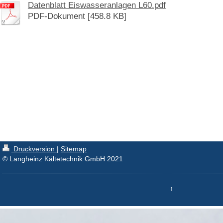
Datenblatt Eiswasseranlagen L60.pdf
PDF-Dokument [458.8 KB]
Druckversion
|
Sitemap
© Langheinz Kältetechnik GmbH 2021
↑