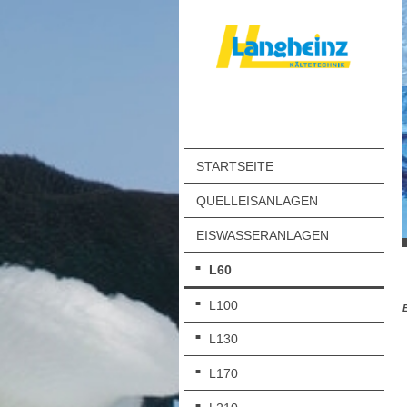
STARTSEITE
QUELLEISANLAGEN
EISWASSERANLAGEN
L60
L100
L130
L170