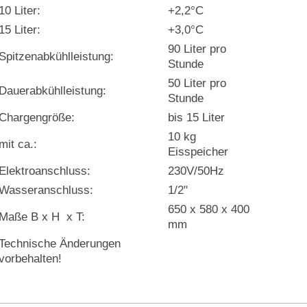
10 Liter:
+2,2°C
15 Liter :
+3,0°C
90 Liter pro
Spitzenabkühlleistung :
Stunde
50 Liter pro
Dauerabkühlleistung :
Stunde
Chargengröße :
bis 15 Liter
10 kg
mit ca.:
Eisspeicher
Elektroanschluss:
230V/50Hz
Wasseranschluss:
1/2"
650 x 580 x 400
Maße B x H x T:
mm
Technische Änderungen
vorbehalten!