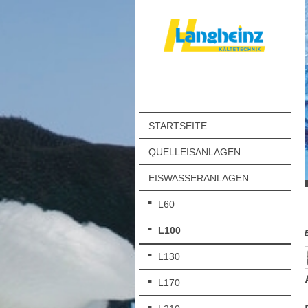
STARTSEITE
QUELLEISANLAGEN
EISWASSERANLAGEN
L60
L100
L130
L170