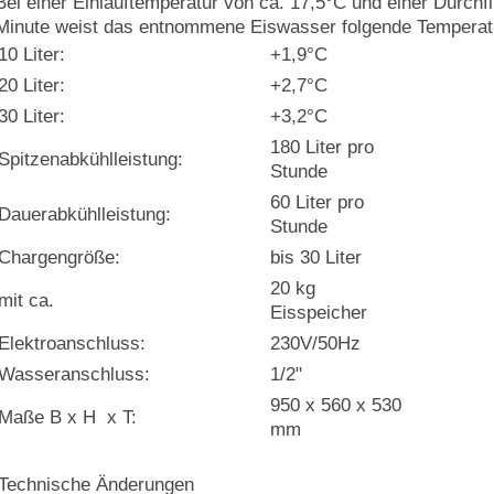
Bei einer Einlauftemperatur von ca. 17,5°C und einer Durchf
Minute weist das entnommene Eiswasser folgende Temperat
10 Liter:
+1,9°C
20 Liter:
+2,7°C
30 Liter :
+3,2°C
180 Liter pro
Spitzenabkühlleistung :
Stunde
60 Liter pro
Dauerabkühlleistung :
Stunde
Chargengröße :
bis 30 Liter
20 kg
mit ca.
Eisspeicher
Elektroanschluss:
230V/50Hz
Wasseranschluss:
1/2"
950 x 560 x 530
Maße B x H x T:
mm
Technische Änderungen