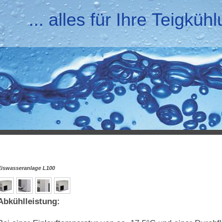
... alles für Ihre Teigküh
Eiswasseranlage L100
Abkühlleistung: