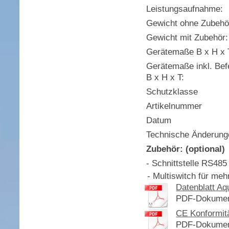
Leistungsaufnahme:
Gewicht ohne Zubehö
Gewicht mit Zubehör:
Gerätemaße B x H x 
Gerätemaße inkl. Bef
B x H x T:
Schutzklasse
Artikelnummer
Datum
Technische Änderung
Zubehör: (optional)
- Schnittstelle RS485
- Multiswitch für me
Datenblatt Aq
PDF-Dokument
CE Konformit
PDF-Dokument